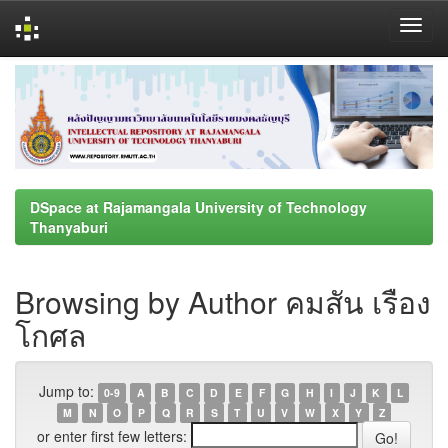
Skip
navigation
DSpace at Rajamangala University of Technology
Thanyaburi
Browsing by Author คมสัน เรือง
โกศล
Jump to:
0-9
A
B
C
D
E
F
G
H
I
J
K
L
M
N
O
P
Q
R
S
T
U
V
W
X
Y
Z
or enter first few letters: