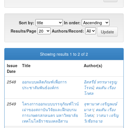
Sort by:
In order:
Results/Page
Authors/Record:
Showing results 1 to 2 of 2
Issue
Title
Author(s)
Date
2548
ออกแบบผลิตภัณฑ์เพื่อการ
อิสสรีย์ หรรษาจรูญ
ประชาสัมพันธ์องค์กร
โรจน์
;
คมสัน เรือง
โกศล
2549
โครงการออกแบบบรรจุภัณฑ์ไวน์
จุฑามาศ เจริญพงษ์
เม่าของสถาบันวิจัยและฝึกอบรม
มาลา
;
คมสัน เรือง
การเกษตรสกลนคร มหาวิทยาลัย
โกศล
;
วาสนา เจริญ
เทคโนโลยีราชมงคลอีสาน
วิเชียรฉาย