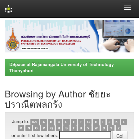
Skip
navigation
DSpace at Rajamangala University of Technology
Thanyaburi
Browsing by Author ชัยยะ
ปราณีตพลกรัง
Jump to:
0-9
A
B
C
D
E
F
G
H
I
J
K
L
M
N
O
P
Q
R
S
T
U
V
W
X
Y
Z
or enter first few letters: