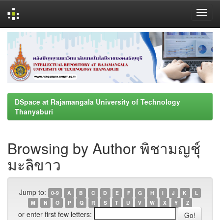
Skip
navigation
DSpace at Rajamangala University of Technology
Thanyaburi
Browsing by Author พิชามญชุ์
มะลิขาว
Jump to:
0-9
A
B
C
D
E
F
G
H
I
J
K
L
M
N
O
P
Q
R
S
T
U
V
W
X
Y
Z
or enter first few letters: