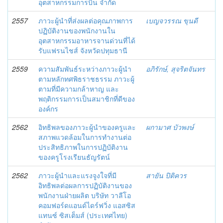
อุตสาหกรรมการบิน จำกัด
2557
ภาวะผู้นำที่ส่งผลต่อคุณภาพการ
เบญจวรรณ ขุนดี
ปฏิบัติงานของพนักงานใน
อุตสาหกรรมอาหารจานด่วนที่ได้
รับแฟรนไชส์ จังหวัดปทุมธานี
2559
ความสัมพันธ์ระหว่างภาวะผู้นำ
อภิรักษ์, สุจริตจันทร
ตามหลักทศพิธราชธรรม ภาวะผู้
ตามที่มีความกล้าหาญ และ
พฤติกรรมการเป็นสมาชิกที่ดีของ
องค์กร
2562
อิทธิพลของภาวะผู้นำของครูและ
ผกามาศ บัวพงษ์
สภาพแวดล้อมในการทำงานต่อ
ประสิทธิภาพในการปฏิบัติงาน
ของครูโรงเรียนธัญรัตน์
2562
ภาวะผู้นำและแรงจูงใจที่มี
สายัน ปิติควร
อิทธิพลต่อผลการปฏิบัติงานของ
พนักงานฝ่ายผลิต บริษัท วาลีโอ
คอมฟอร์ดแอนด์ไดร์ฟวิ่ง แอสซิส
แทนซ์ ซิสเต็มส์ (ประเทศไทย)