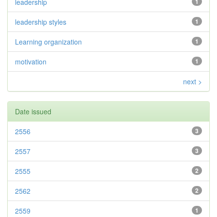
leadership
1
leadership styles
1
Learning organization
1
motivation
1
next >
Date issued
2556
3
2557
3
2555
2
2562
2
2559
1