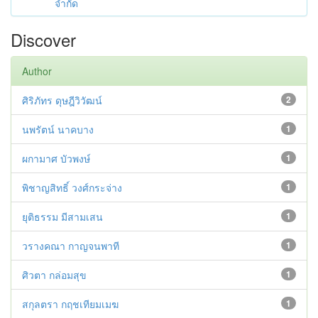
จำกัด
Discover
Author
ศิริภัทร ดุษฎีวิวัฒน์
2
นพรัตน์ นาคบาง
1
ผกามาศ บัวพงษ์
1
พิชาญสิทธิ์ วงศ์กระจ่าง
1
ยุติธรรม มีสามเสน
1
วรางคณา กาญจนพาที
1
ศิวตา กล่อมสุข
1
สกุลตรา กฤชเทียมเมฆ
1