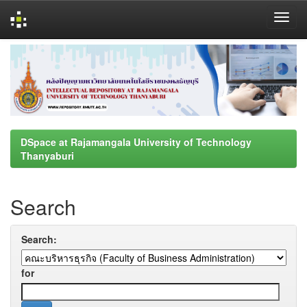
Skip
navigation
DSpace at Rajamangala University of Technology
Thanyaburi
Search
Search:
for