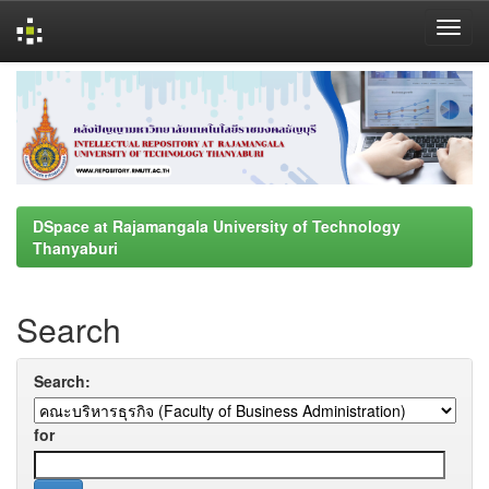
Skip
navigation
DSpace at Rajamangala University of Technology
Thanyaburi
Search
Search:
for