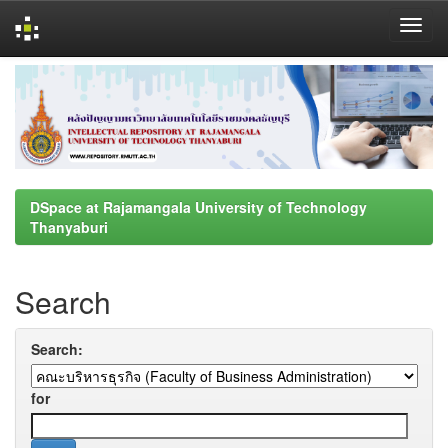
Skip
navigation
DSpace at Rajamangala University of Technology
Thanyaburi
Search
Search:
for