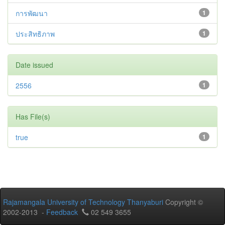
การพัฒนา
1
ประสิทธิภาพ
1
Date issued
2556
1
Has File(s)
true
1
Rajamangala University of Technology Thanyaburi
Copyright ©
2002-2013 -
Feedback
02 549 3655