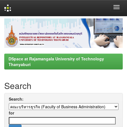
Skip
navigation
DSpace at Rajamangala University of Technology
Thanyaburi
Search
Search:
for