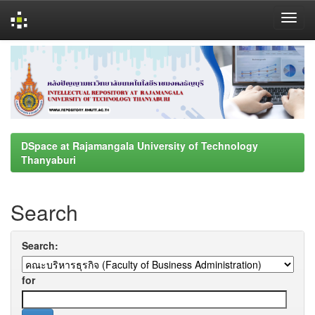
Skip
navigation
DSpace at Rajamangala University of Technology
Thanyaburi
Search
Search:
for