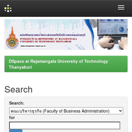
Skip
navigation
DSpace at Rajamangala University of Technology
Thanyaburi
Search
Search:
for