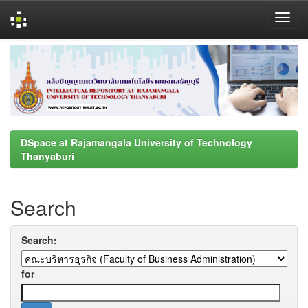
Skip
navigation
DSpace at Rajamangala University of Technology
Thanyaburi
Search
Search:
for