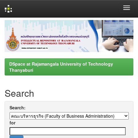
Skip
navigation
DSpace at Rajamangala University of Technology
Thanyaburi
Search
Search:
for