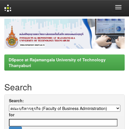
Skip
navigation
DSpace at Rajamangala University of Technology
Thanyaburi
Search
Search:
for