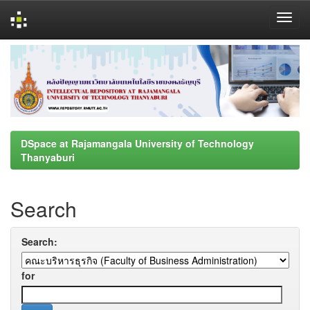
Skip
navigation
DSpace at Rajamangala University of Technology
Thanyaburi
Search
Search:
for