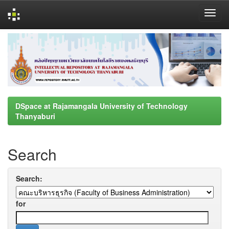
Skip
navigation
DSpace at Rajamangala University of Technology
Thanyaburi
Search
Search:
for