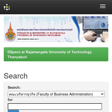
Skip
navigation
DSpace at Rajamangala University of Technology
Thanyaburi
Search
Search:
for