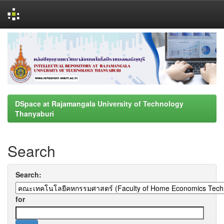
Skip
navigation
DSpace at Rajamangala University of Technology
Thanyaburi
Search
Search:
for