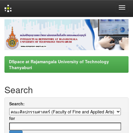
Skip
navigation
DSpace at Rajamangala University of Technology
Thanyaburi
Search
Search:
for