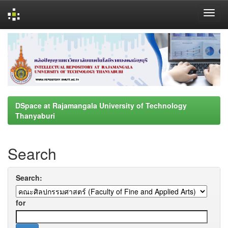
Skip
navigation
DSpace at Rajamangala University of Technology
Thanyaburi
Search
Search:
for