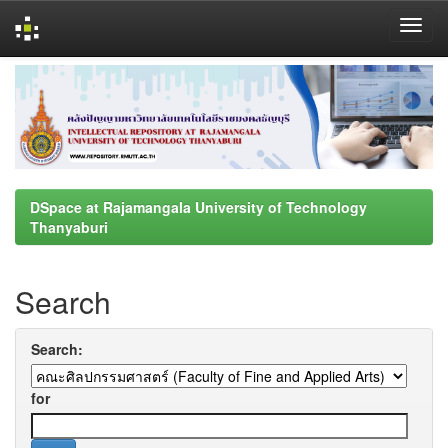
Skip
navigation
DSpace at Rajamangala University of Technology
Thanyaburi
Search
Search:
for