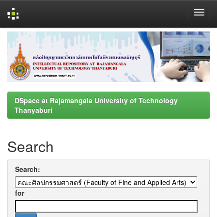
Skip
navigation
DSpace at Rajamangala University of Technology
Thanyaburi
Search
Search:
for