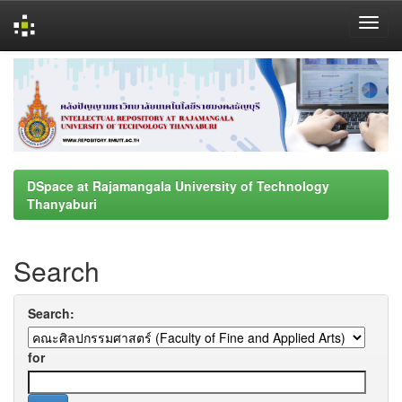
Skip
navigation
DSpace at Rajamangala University of Technology
Thanyaburi
Search
Search:
for