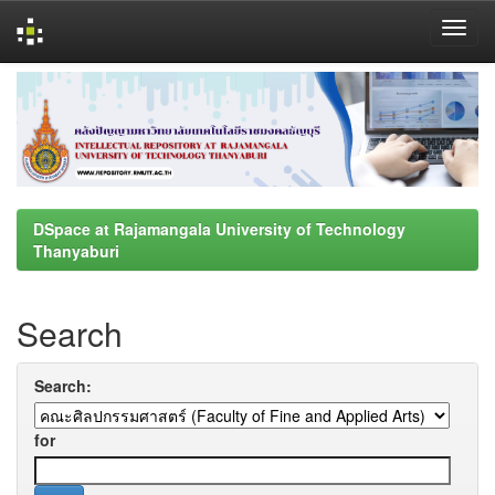
Skip
navigation
DSpace at Rajamangala University of Technology
Thanyaburi
Search
Search:
for