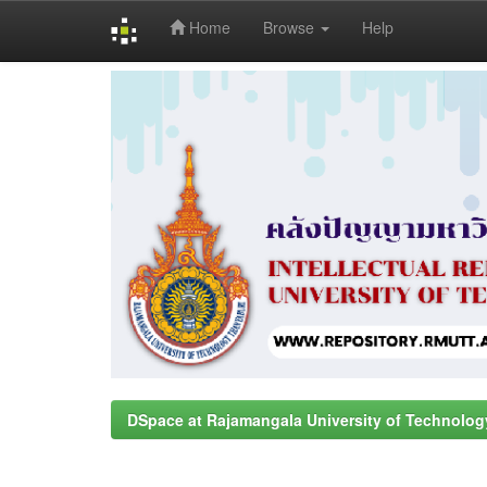
Home
Browse
Help
Skip
navigation
DSpace at Rajamangala University of Technolog