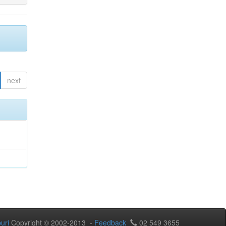
next
uri
Copyright © 2002-2013 -
Feedback
02 549 3655