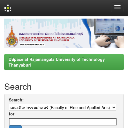
Skip
navigation
DSpace at Rajamangala University of Technology
Thanyaburi
Search
Search:
for