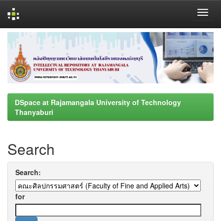
Skip
navigation
DSpace at Rajamangala University of Technology
Thanyaburi
Search
Search:
for