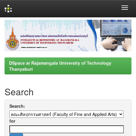
Skip
navigation
DSpace at Rajamangala University of Technology
Thanyaburi
Search
Search:
for