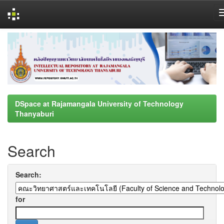
Skip
navigation
DSpace at Rajamangala University of Technology
Thanyaburi
Search
Search:
for