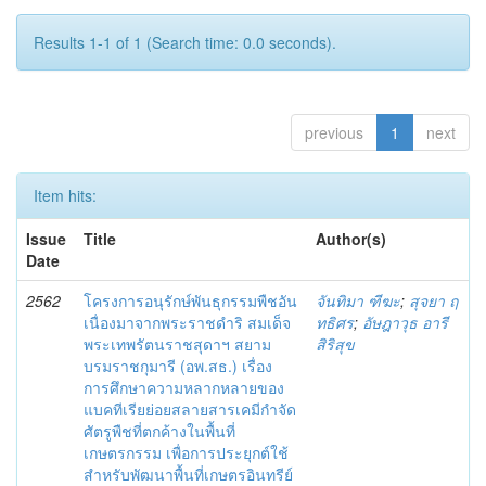
Results 1-1 of 1 (Search time: 0.0 seconds).
previous
1
next
Item hits:
Issue
Title
Author(s)
Date
2562
โครงการอนุรักษ์พันธุกรรมพืชอัน
จันทิมา ฑีฆะ
;
สุจยา ฤ
เนื่องมาจากพระราชดำริ สมเด็จ
ทธิศร
;
อัษฎาวุธ อารี
พระเทพรัตนราชสุดาฯ สยาม
สิริสุข
บรมราชกุมารี (อพ.สธ.) เรื่อง
การศึกษาความหลากหลายของ
แบคทีเรียย่อยสลายสารเคมีกำจัด
ศัตรูพืชที่ตกค้างในพื้นที่
เกษตรกรรม เพื่อการประยุกต์ใช้
สำหรับพัฒนาพื้นที่เกษตรอินทรีย์