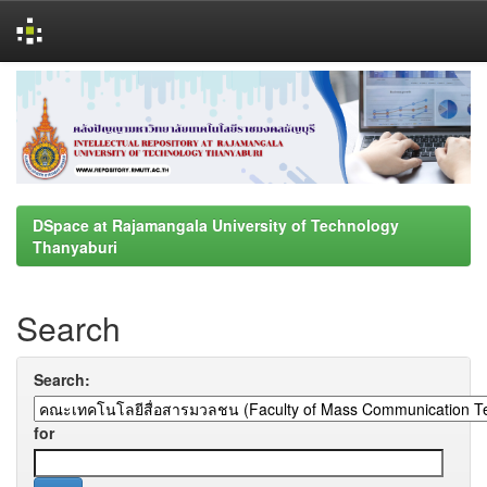
Skip
navigation
DSpace at Rajamangala University of Technology
Thanyaburi
Search
Search:
for