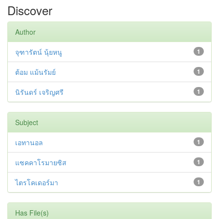
Discover
Author
จุฑารัตน์ นุ้ยหนู
1
ต้อม แม้นรัมย์
1
นิรันดร์ เจริญศรี
1
Subject
เอทานอล
1
แซคคาโรมายซิส
1
ไตรโคเดอร์มา
1
Has File(s)