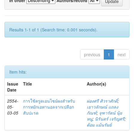
In order
Authors/record
Results 1-1 of 1 (Search time: 0.001 seconds).
previous
1
next
Item hits:
Issue
Title
Author(s)
Date
2554-
การใช้ครูดเอนไซม์ผงสำหรับ
ผ่องศรี ศิวราศักดิ์
;
05-
การหมักเอทานอลจากเปลือก
เยาวลักษณ์ แถลง
03-05
สับปะรด
กัณฑ์
;
จุฑารัตน์ นุ้ย
หนู
;
นิรันดร์ เจริญศรี
;
ต้อม แม้นรัมย์