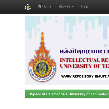
Home
Browse
Help
Skip
navigation
DSpace at Rajamangala University of Technolog