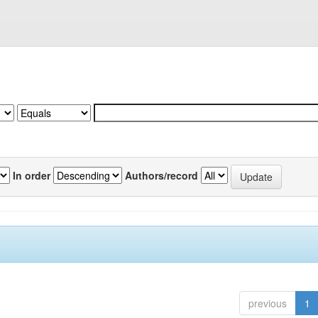
In order
Authors/record
previous
1