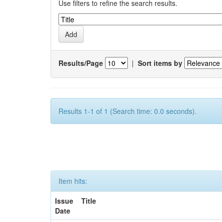
Use filters to refine the search results.
Results/Page
|
Sort items by
Results 1-1 of 1 (Search time: 0.0 seconds).
Item hits:
Issue
Title
Date