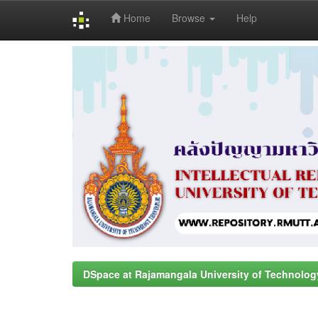
Home
Browse
Help
Skip
navigation
DSpace at Rajamangala University of Technolog