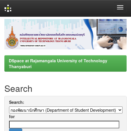
Skip
navigation
DSpace at Rajamangala University of Technology
Thanyaburi
Search
Search:
for