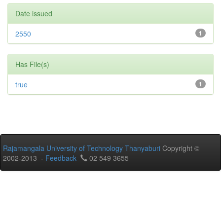
Date issued
2550
1
Has File(s)
true
1
Rajamangala University of Technology Thanyaburi
Copyright ©
2002-2013 -
Feedback
02 549 3655