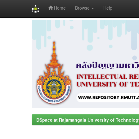
Home
Browse
Help
Skip
navigation
DSpace at Rajamangala University of Technolog