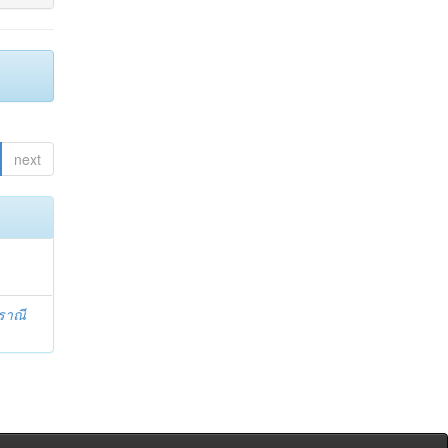
next
ราณี