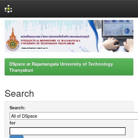
Skip
navigation
DSpace at Rajamangala University of Technology
Thanyaburi
Search
Search:
for