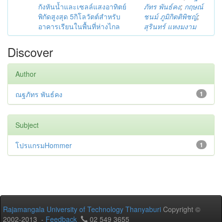
กังหันน้ำและเซลล์แสงอาทิตย์
ภัทร พันธ์คง
;
กฤษณ์
พิกัดสูงสุด 5กิโลวัตต์สำหรับ
ชนม์ ภูมิกิตติพิชญ์
;
อาคารเรียนในพื้นที่ห่างไกล
สุรินทร์ แหงมงาม
Discover
Author
ณฐภัทร พันธ์คง
1
Subject
โปรแกรมHommer
1
Rajamangala University of Technology Thanyaburi
Copyright ©
2002-2013 -
Feedback
02 549 3655