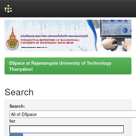
Skip
navigation
DSpace at Rajamangala University of Technology
Thanyaburi
Search
Search:
for