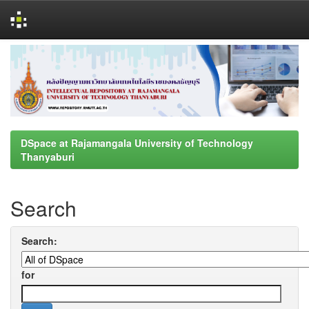
Skip
navigation
DSpace at Rajamangala University of Technology
Thanyaburi
Search
Search:
for