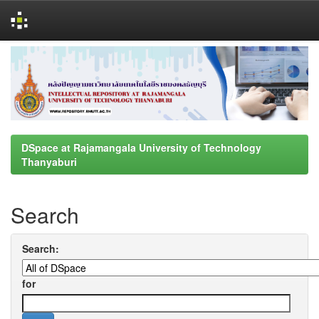
Skip
navigation
DSpace at Rajamangala University of Technology
Thanyaburi
Search
Search:
for