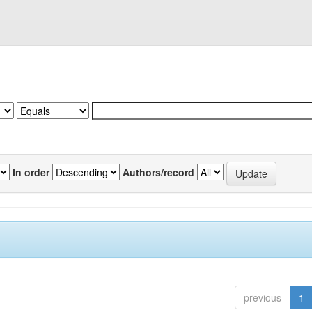
In order
Authors/record
previous
1