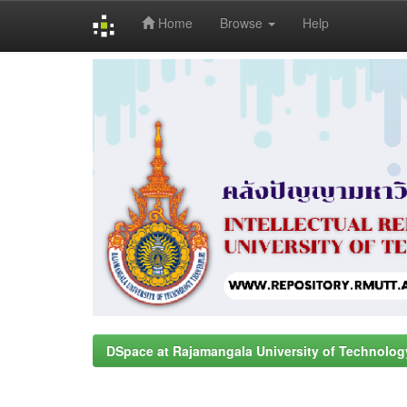
Home
Browse
Help
Skip
navigation
DSpace at Rajamangala University of Technolog