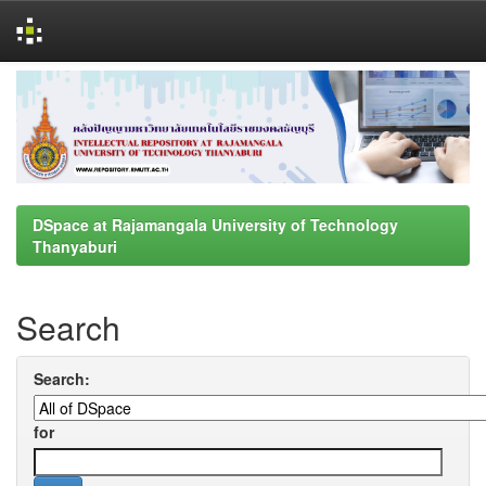
Skip
navigation
DSpace at Rajamangala University of Technology
Thanyaburi
Search
Search:
for