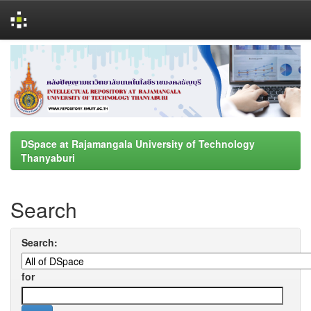
Skip
navigation
DSpace at Rajamangala University of Technology
Thanyaburi
Search
Search:
for