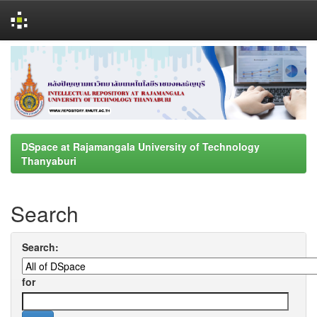
Skip
navigation
DSpace at Rajamangala University of Technology
Thanyaburi
Search
Search:
for