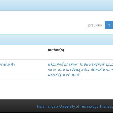
previous
1
Author(s)
ภาพไฟฟ้า
พร้อมศักดิ์ อภิรติกุล
;
วันชัย ทรัพย์สิงห์
;
บุญยั
กลาง
;
สมชาย เบียนสูงเนิน
;
นิติพงศ์ ปานก
ประเสริฐ หาชานนท์
Rajamangala University of Technology Thanyab