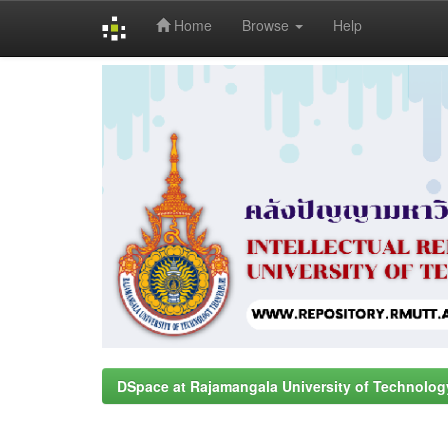
Home
Browse
Help
Skip
navigation
DSpace at Rajamangala University of Technolog