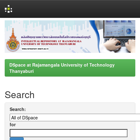
Skip
navigation
DSpace at Rajamangala University of Technology
Thanyaburi
Search
Search:
for