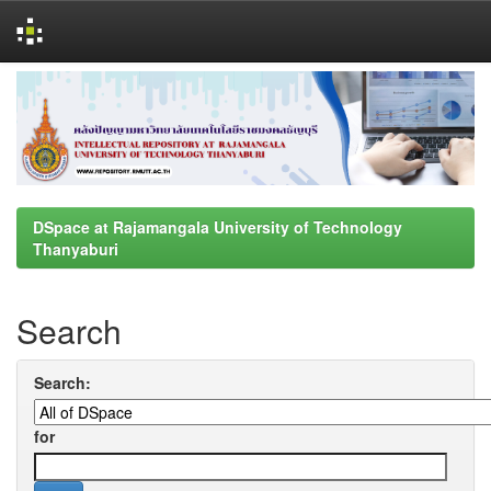
Skip
navigation
DSpace at Rajamangala University of Technology
Thanyaburi
Search
Search:
for