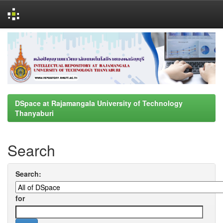
Skip
navigation
DSpace at Rajamangala University of Technology
Thanyaburi
Search
Search:
for