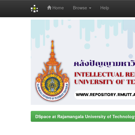
Home
Browse
Help
Skip
navigation
DSpace at Rajamangala University of Technolog