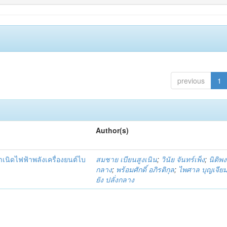
previous
1
Author(s)
เนิดไฟฟ้าพลังเครื่องยนต์ไบ
สมชาย เบียนสูงเนิน
;
วินัย จันทร์เพ็ง
;
นิติพ
กลาง
;
พร้อมศักดิ์ อภิรติกุล
;
ไพศาล บุญเจีย
ยัง ปลั่งกลาง