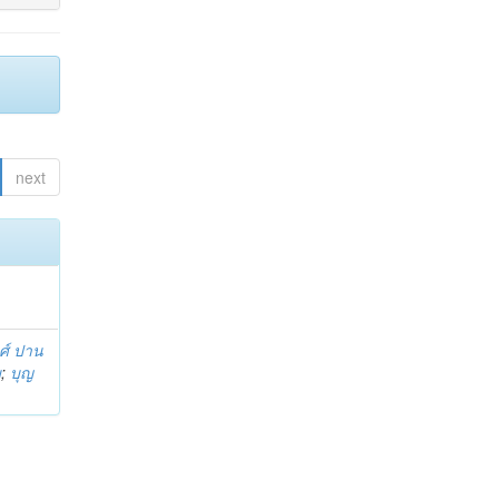
next
งศ์ ปาน
ม
;
บุญ