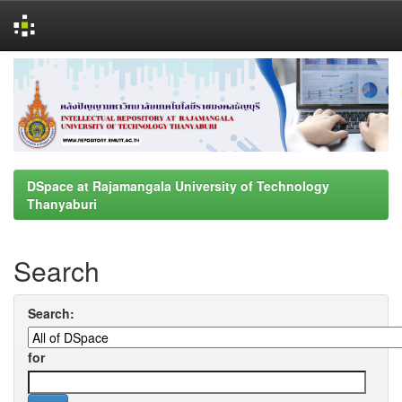
Skip
navigation
DSpace at Rajamangala University of Technology
Thanyaburi
Search
Search:
for