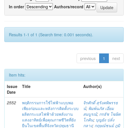
In order
Authors/record
Results 1-1 of 1 (Search time: 0.001 seconds).
previous
1
next
Item hits:
Issue
Title
Author(s)
Date
2552
พฤติกรรมการใช้ไฟฟ้าแบบพอ
จิรศักดิ์ สุรังคพิพรรธ
เพียงก่อนและหลังการติดตั้งระบบ
น์
;
พิมพ์นภัส เอี่ยม
ผลิตกระแสไฟฟ้าด้วยพลังงาน
สมบูรณ์
;
กรธัช โฆษิต
แสงอาทิตย์เพื่อคุณภาพชีวิตที่ยัง
โภคิน
;
บุญยัง ปลั่ง
ยืนในเขตพื้นที่จังหวัดปทุมธานี
กลาง
;
กฤษณ์ชนม์ ภูมิ