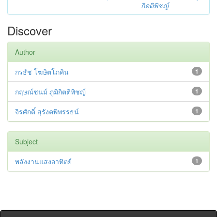
กิตติพิชญ์
Discover
Author
กรธัช โฆษิตโภคิน
1
กฤษณ์ชนม์ ภูมิกิตติพิชญ์
1
จิรศักดิ์ สุรังคพิพรรธน์
1
Subject
พลังงานแสงอาทิตย์
1