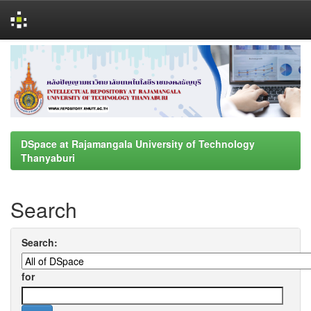
Skip
navigation
DSpace at Rajamangala University of Technology
Thanyaburi
Search
Search:
for