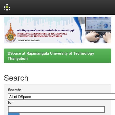
Skip
navigation
DSpace at Rajamangala University of Technology
Thanyaburi
Search
Search:
for