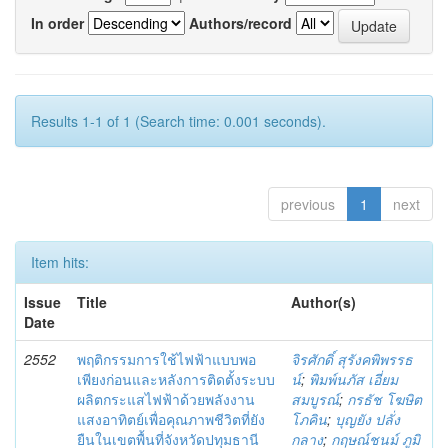
In order
Authors/record
Results 1-1 of 1 (Search time: 0.001 seconds).
previous
1
next
Item hits:
Issue
Title
Author(s)
Date
2552
พฤติกรรมการใช้ไฟฟ้าแบบพอ
จิรศักดิ์ สุรังคพิพรรธ
เพียงก่อนและหลังการติดตั้งระบบ
น์
;
พิมพ์นภัส เอี่ยม
ผลิตกระแสไฟฟ้าด้วยพลังงาน
สมบูรณ์
;
กรธัช โฆษิต
แสงอาทิตย์เพื่อคุณภาพชีวิตที่ยัง
โภคิน
;
บุญยัง ปลั่ง
ยืนในเขตพื้นที่จังหวัดปทุมธานี
กลาง
;
กฤษณ์ชนม์ ภูมิ