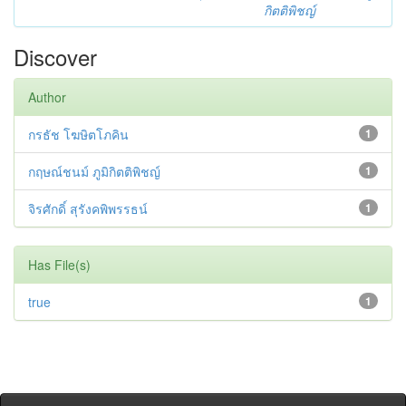
กิตติพิชญ์
Discover
Author
กรธัช โฆษิตโภคิน
1
กฤษณ์ชนม์ ภูมิกิตติพิชญ์
1
จิรศักดิ์ สุรังคพิพรรธน์
1
Has File(s)
true
1